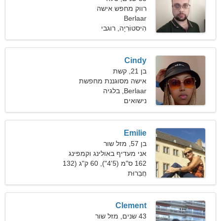
רווק מחפש אישה
Berlaar
הִיסטוֹרִיָה, רוגבי
Cindy
בן 21, קשת
אישה מסוגננת מחפשת
Berlaar, בלגיה
מערכת יחסים לטווח ארוך
נישואים
Emilie
בן 57, מזל שור
אני מעדיף באולינג וקמפינג
162 ס"מ (5'4"), 60 ק"ג (132
חֲבֵרוּת
פאונד)
Clement
43 שנים, מזל שור