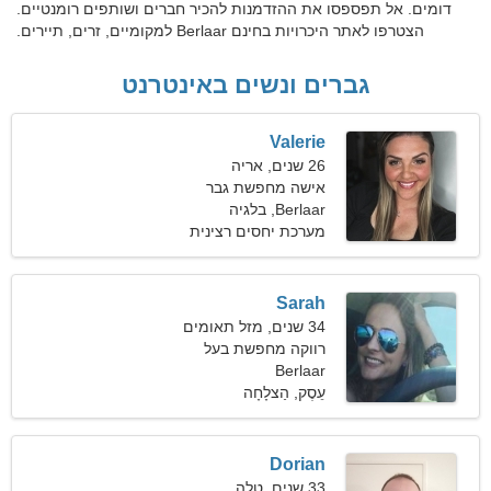
דומים. אל תפספסו את ההזדמנות להכיר חברים ושותפים רומנטיים.
הצטרפו לאתר היכרויות בחינם Berlaar למקומיים, זרים, תיירים.
גברים ונשים באינטרנט
Valerie
26 שנים, אריה
אישה מחפשת גבר
Berlaar, בלגיה
מערכת יחסים רצינית
Sarah
34 שנים, מזל תאומים
רווקה מחפשת בעל
Berlaar
עֵסֶק, הַצלָחָה
Dorian
33 שנים, טלה