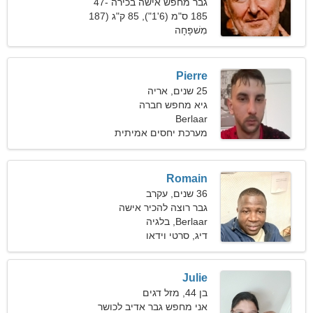
גבר מחפש אישה בכירה 47-
53
185 ס"מ (6'1"), 85 ק"ג (187
פאונד)
מִשׁפָּחָה
Pierre
25 שנים, אריה
גיא מחפש חברה
Berlaar
מערכת יחסים אמיתית
Romain
36 שנים, עקרב
גבר רוצה להכיר אישה
Berlaar, בלגיה
דיג, סרטי וידאו
Julie
בן 44, מזל דגים
אני מחפש גבר אדיב לכושר