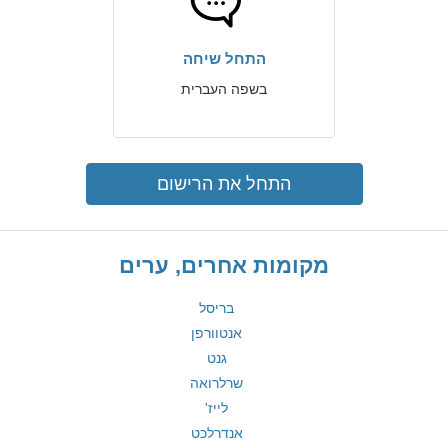
התחל שיחה
בשפה העברית
התחל את הרישום
מקומות אחרים, ערים
בריסל
אנטוורפן
גנט
שרלרואה
לייז'
אנדרלכט