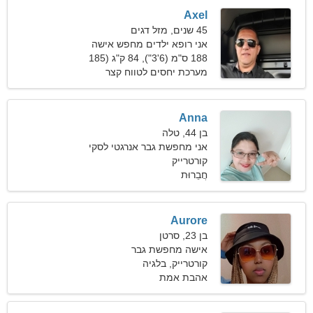
Axel
45 שנים, מזל דגים
אני רופא ילדים מחפש אישה
יפה
188 ס"מ (6'3"), 84 ק"ג (185
פאונד)
מערכת יחסים לטווח קצר
Anna
בן 44, טלה
אני מחפשת גבר אנרגטי לסקי
ביחד
קורטרייק
חֲבֵרוּת
Aurore
בן 23, סרטן
אישה מחפשת גבר
קורטרייק, בלגיה
אהבת אמת