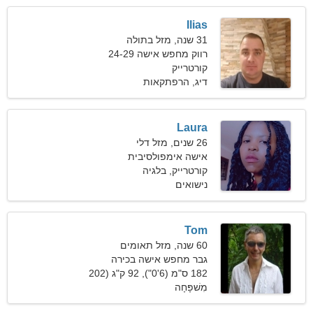
Ilias
31 שנה, מזל בתולה
רווק מחפש אישה 24-29
קורטרייק
דיג, הרפתקאות
Laura
26 שנים, מזל דלי
אישה אימפולסיבית
קורטרייק, בלגיה
שמחפשת זוגיות מתמשכת
נישואים
Tom
60 שנה, מזל תאומים
גבר מחפש אישה בכירה
182 ס"מ (6'0"), 92 ק"ג (202
פאונד)
מִשׁפָּחָה