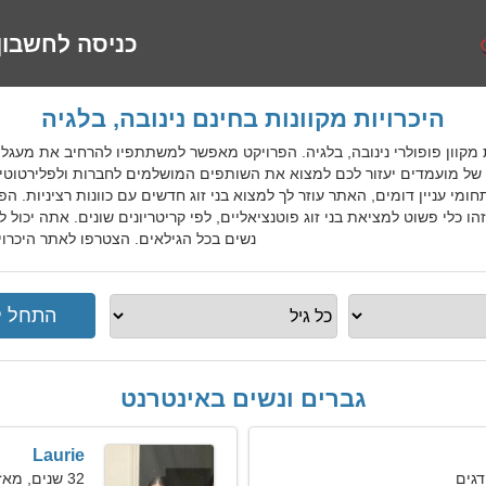
כניסה לחשבון
היכרויות מקוונות בחינם נינובה, בלגיה
ות היכרויות מקוון פופולרי נינובה, בלגיה. הפרויקט מאפשר למשתתפיו להרחיב את 
 של מועמדים יעזור לכם למצוא את השותפים המושלמים לחברות ולפלירטוטים.
תחומי עניין דומים, האתר עוזר לך למצוא בני זוג חדשים עם כוונות רציניות.
לי פשוט למציאת בני זוג פוטנציאליים, לפי קריטריונים שונים. אתה יכול למ
נשים בכל הגילאים. הצטרפו לאתר היכרויות
גברים ונשים באינטרנט
Laurie
32 שנים, מאזניים