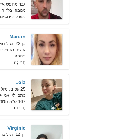
גבר מחפש אי
נינובה, בלגיה
מערכת יחסים 
Marion
בן 22, מזל תאומים
אישה מחפשת גבר 
נינובה
חֲתוּנָה
Lola
25 שנים, מזל בתולה
כתבי לי, אני א
167 ס"מ (5'6"), 50 ק"ג (110 פאונד)
חֲבֵרוּת
Virginie
בן 44, מזל גדי