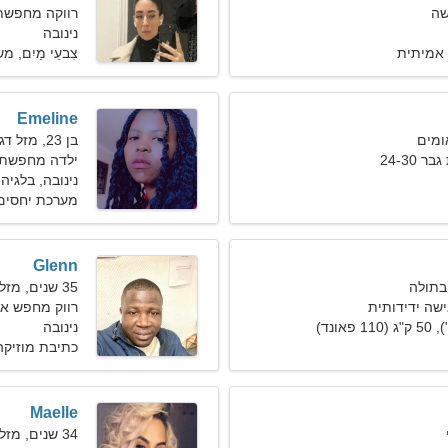
שה
רווקה מחפשת בעל
נינובה
אמיתית
צִבעֵי מַיִם, מ
Emeline
בן 23, מזל דגים
24-30
ילדה מחפשת חבר
נינובה, בלגיה
מערכת יחסים 
Glenn
35 שנים, מזל גדי
ישה ידידותית
רווק מחפש א
נינובה
כתיבת מוזיקה,
Maelle
34 שנים, מזל שור