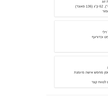
זוג
ּמוֹר
ט וכדורעף
סן מחפש אישה מיומנת
לטווח קצר