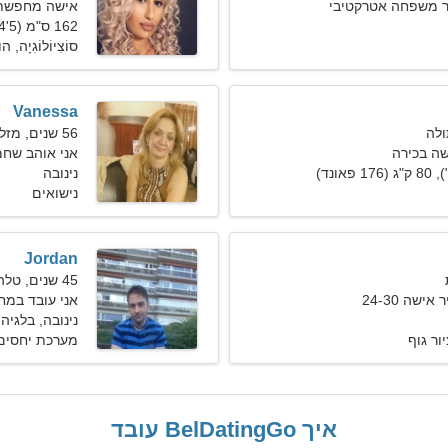
 משפחה אטרקטיבי
אישה מחפשת 
162 ס"מ (5'4"), 62 ק"ג (136 פאונד)
סוֹצִיוֹלוֹגִיָה, הו
Vanessa
56 שנים, מזל דלי
ה בכירה
אני אוהב שחמ
נינובה
נישואים
Jordan
45 שנים, טלה
ישה 24-30
אני עובד במח
נינובה, בלגיה
ור גוף
מערכת יחסים 
איך BelDatingGo עובד