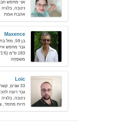
אני מחפש חבר
נינובה, בלגיה
אהבת אמת
Maxence
בן 59, מזל בתולה
גבר מחפש איש
183 ס"מ (6'1"), 80 ק"ג (176 פאונד)
מִשׁפָּחָה
Loic
33 שנים, קשת
גבר רוצה להכיר א
נינובה, בלגיה
חיות מחמד, צי