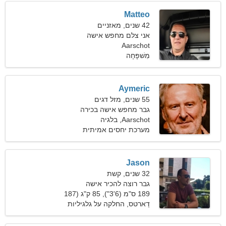
Matteo
42 שנים, מאזניים
אני צלם מחפש אישה
מיומנת
Aarschot
מִשׁפָּחָה
Aymeric
55 שנים, מזל דגים
גבר מחפש אישה בכירה
Aarschot, בלגיה
מערכת יחסים אמיתית
Jason
32 שנים, קשת
גבר רוצה להכיר אישה
189 ס"מ (6'3"), 85 ק"ג (187
פאונד)
דַארטס, החלקה על גלגיליות