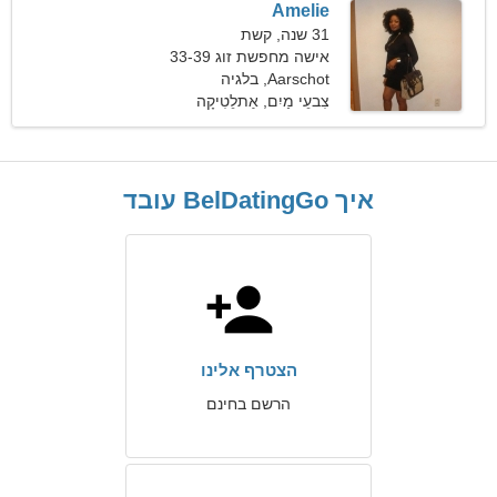
Amelie
31 שנה, קשת
אישה מחפשת זוג 33-39
Aarschot, בלגיה
צִבעֵי מַיִם, אַתלֵטִיקָה
איך BelDatingGo עובד
הצטרף אלינו
הרשם בחינם