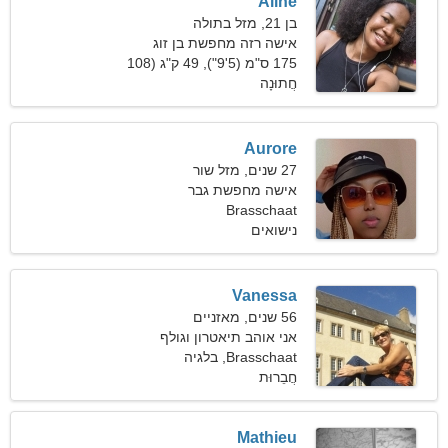
Aline
בן 21, מזל בתולה
אישה רזה מחפשת בן זוג
175 ס"מ (5'9"), 49 ק"ג (108
חֲתוּנָה
פאונד)
Aurore
27 שנים, מזל שור
אישה מחפשת גבר
Brasschaat
נישואים
Vanessa
56 שנים, מאזניים
אני אוהב תיאטרון וגולף
Brasschaat, בלגיה
חֲבֵרוּת
Mathieu