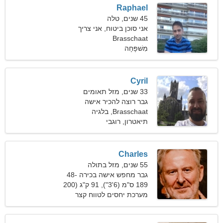
Raphael
45 שנים, טלה
אני סוכן ביטוח, אני צריך
Brasschaat
אישה מקסימה
מִשׁפָּחָה
Cyril
33 שנים, מזל תאומים
גבר רוצה להכיר אישה
Brasschaat, בלגיה
תיאטרון, רוגבי
Charles
55 שנים, מזל בתולה
גבר מחפש אישה בכירה 48-
51
189 ס"מ (6'3"), 91 ק"ג (200
פאונד)
מערכת יחסים לטווח קצר