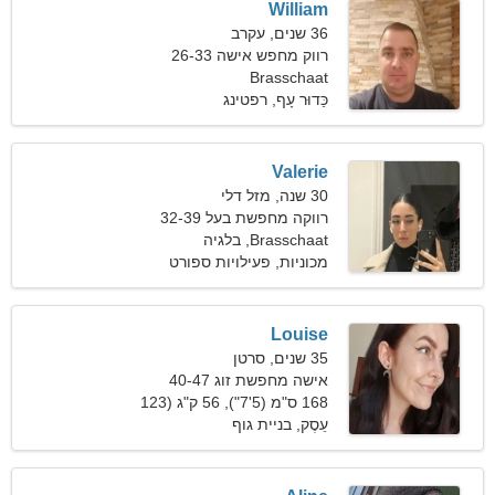
William
36 שנים, עקרב
רווק מחפש אישה 26-33
Brasschaat
כַּדוּר עָף, רפטינג
Valerie
30 שנה, מזל דלי
רווקה מחפשת בעל 32-39
Brasschaat, בלגיה
מכוניות, פעילויות ספורט
Louise
35 שנים, סרטן
אישה מחפשת זוג 40-47
168 ס"מ (5'7"), 56 ק"ג (123
פאונד)
עֵסֶק, בניית גוף