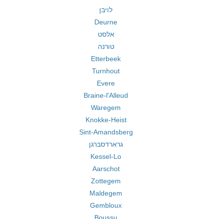
לויבן
Deurne
אלסט
טורנה
Etterbeek
Turnhout
Evere
Braine-l'Alleud
Waregem
Knokke-Heist
Sint-Amandsberg
גרארדסברגן
Kessel-Lo
Aarschot
Zottegem
Maldegem
Gembloux
Boussu