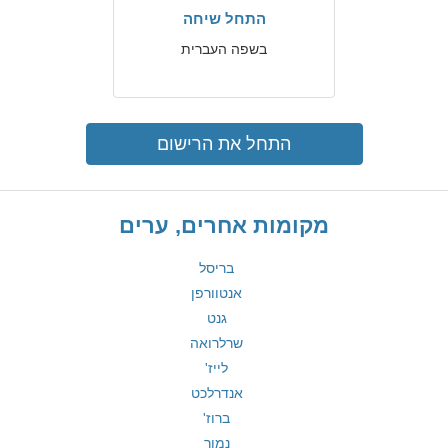
התחל שיחה
בשפה העברית
התחל את הרישום
מקומות אחרים, ערים
בריסל
אנטוורפן
גנט
שרלרואה
לייז'
אנדרלכט
ברוז'
נמור