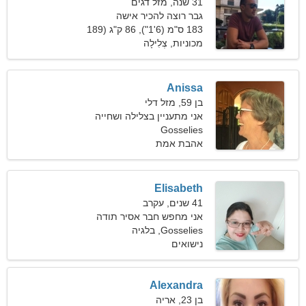
31 שנה, מזל דגים
גבר רוצה להכיר אישה
183 ס"מ (6'1"), 86 ק"ג (189
פאונד)
מכוניות, צְלִילָה
Anissa
בן 59, מזל דלי
אני מתעניין בצלילה ושחייה
Gosselies
אהבת אמת
Elisabeth
41 שנים, עקרב
אני מחפש חבר אסיר תודה
לסקי
Gosselies, בלגיה
נישואים
Alexandra
בן 23, אריה