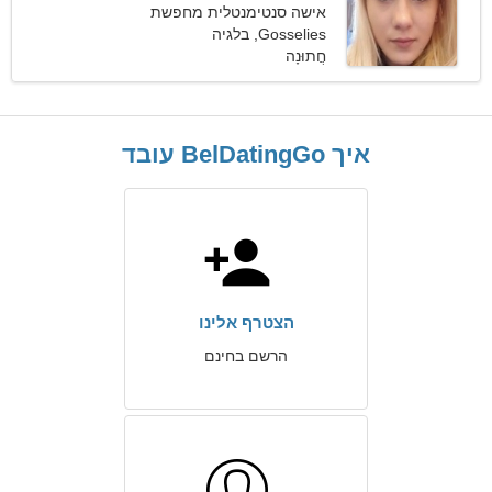
אישה סנטימנטלית מחפשת
גבר
Gosselies, בלגיה
חֲתוּנָה
איך BelDatingGo עובד
הצטרף אלינו
הרשם בחינם