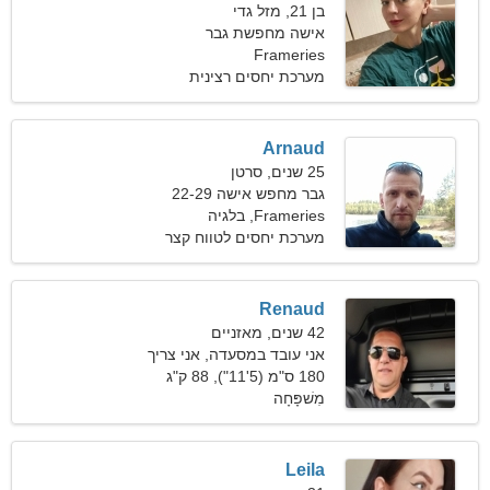
בן 21, מזל גדי
אישה מחפשת גבר
Frameries
מערכת יחסים רצינית
Arnaud
25 שנים, סרטן
גבר מחפש אישה 22-29
Frameries, בלגיה
מערכת יחסים לטווח קצר
Renaud
42 שנים, מאזניים
אני עובד במסעדה, אני צריך
אישה מקסימה
180 ס"מ (5'11"), 88 ק"ג
(194 פאונד)
מִשׁפָּחָה
Leila