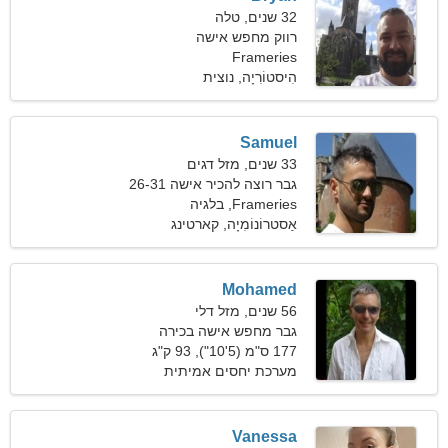
32 שנים, טלה
רווק מחפש אישה
Frameries
הִיסטוֹרִיָה, נוצית
Samuel
33 שנים, מזל דגים
גבר רוצה להכיר אישה 26-31
Frameries, בלגיה
אַסטרוֹנוֹמִיָה, קארטינג
Mohamed
56 שנים, מזל דלי
גבר מחפש אישה בכירה
177 ס"מ (5'10"), 93 ק"ג
(205 פאונד)
מערכת יחסים אמיתית
Vanessa