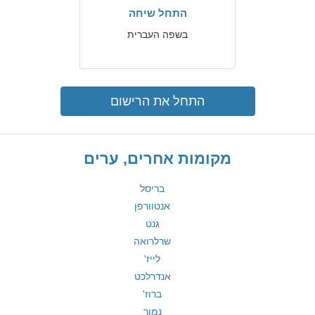
התחל שיחה
בשפה העברית
התחל את הרישום
מקומות אחרים, ערים
בריסל
אנטוורפן
גנט
שרלרואה
לייז'
אנדרלכט
ברוז'
נמור