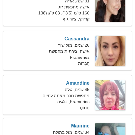
31 שנה, אריה
אישה מחפשת זוג
160 ס"מ (5'3"), 63 ק"ג (138
פאונד)
קריוקי, ציור גוף
Cassandra
26 שנים, מזל שור
אישה יצירתית מחפשת
Frameries
אהבת אמת
חֲבֵרוּת
Amandine
45 שנים, טלה
מחפשת חבר מפתה לחיים
Frameries, בלגיה
חֲתוּנָה
Maurine
34 שנים, מזל בתולה