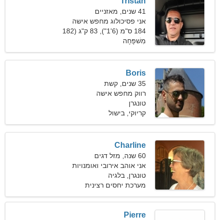
Tristan
41 שנים, מאזניים
אני פסיכולוג מחפש אישה
יוצאת דופן
184 ס"מ (6'1"), 83 ק"ג (182
פאונד)
מִשׁפָּחָה
Boris
35 שנים, קשת
רווק מחפש אישה
טונגרן
קריוקי, בישול
Charline
60 שנה, מזל דגים
אני אוהב אירובי ואומנויות
תיאטרון
טונגרן, בלגיה
מערכת יחסים רצינית
Pierre