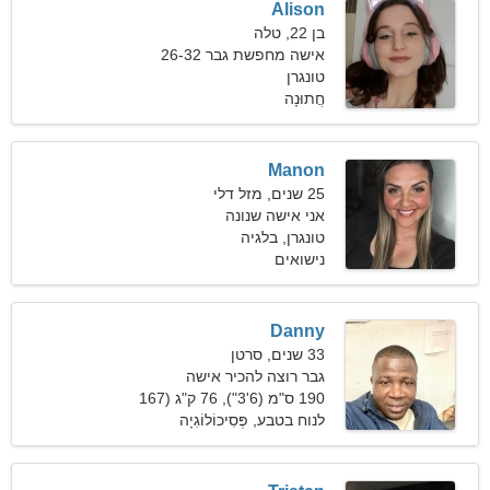
Alison
בן 22, טלה
אישה מחפשת גבר 26-32
טונגרן
חֲתוּנָה
Manon
25 שנים, מזל דלי
אני אישה שנונה
טונגרן, בלגיה
נישואים
Danny
33 שנים, סרטן
גבר רוצה להכיר אישה
190 ס"מ (6'3"), 76 ק"ג (167
פאונד)
לנוח בטבע, פְּסִיכוֹלוֹגִיָה