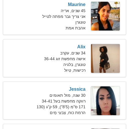
Maurine
45 שנים, אריה
אני צריך גבר מפתה לטייל
טונגרן
אהבת אמת
Alix
34 שנים, עקרב
אישה מחפשת זוג 36-44
טונגרן, בלגיה
רכישות, טִיוּל
Jessica
30 שנה, מזל תאומים
רווקה מחפשת בעל 34-41
171 ס"מ (5'8"), 59 ק"ג (130
פאונד)
הרמת כוח, צִבעֵי מַיִם