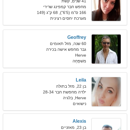
41 שנים, קשת
מחפש חבר קמפינג שרירי
166 ס"מ (5'6"), 68 ק"ג (149
פאונד)
מערכת יחסים רצינית
Geoffrey
60 שנה, מזל תאומים
גבר מחפש אישה בכירה
Herve
מִשׁפָּחָה
Leila
בן 22, מזל בתולה
ילדה מחפשת חבר 28-34
Herve, בלגיה
נישואים
Alexis
בן 23, מאזניים