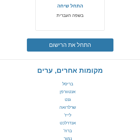
התחל שיחה
בשפה העברית
התחל את הרישום
מקומות אחרים, ערים
בריסל
אנטוורפן
גנט
שרלרואה
לייז'
אנדרלכט
ברוז'
נמור