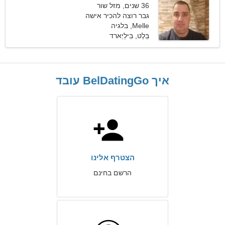
36 שנים, מזל שור
גבר רוצה להכיר אישה
Melle, בלגיה
בַּלֶט, בִּילְיַארד
איך BelDatingGo עובד
הצטרף אלינו
הרשם בחינם