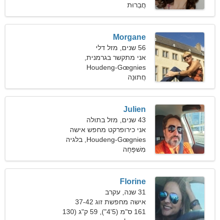
חֲבֵרוּת
Morgane
56 שנים, מזל דלי
אני מתקשר בגרמנית,
פורטוגזית
Houdeng-Gœgnies
חֲתוּנָה
Julien
43 שנים, מזל בתולה
אני כירופרקט מחפש אישה
מצחיקה
Houdeng-Gœgnies, בלגיה
מִשׁפָּחָה
Florine
31 שנה, עקרב
אישה מחפשת זוג 37-42
161 ס"מ (5'4"), 59 ק"ג (130