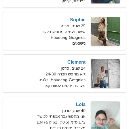
פאונד)
בייסבול, קריוקי
Sophie
25 שנים, אריה
אישה נעימה מחפשת קשר
רציני
Houdeng-Gœgnies
נישואים
Clement
24 שנים, סרטן
גיא מחפש חברה 24-30
Houdeng-Gœgnies, בלגיה
מערכת יחסים לטווח קצר
Lola
40 שנה, סרטן
אני מחפש גבר אכפתי לכושר
172 ס"מ (5'8"), 61 ק"ג (134
פאונד)
מערכת יחסים רצינית