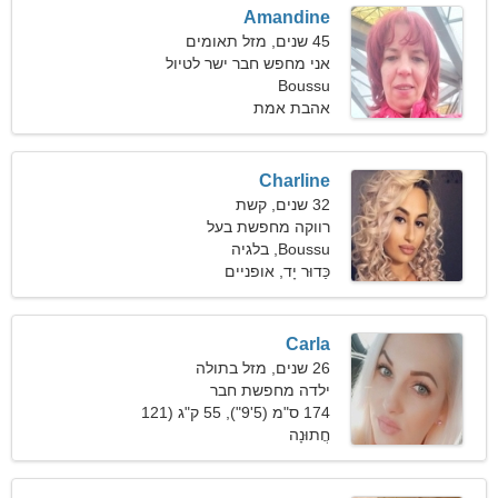
Amandine
45 שנים, מזל תאומים
אני מחפש חבר ישר לטיול
משותף
Boussu
אהבת אמת
Charline
32 שנים, קשת
רווקה מחפשת בעל
Boussu, בלגיה
כַּדוּר יָד, אופניים
Carla
26 שנים, מזל בתולה
ילדה מחפשת חבר
174 ס"מ (5'9"), 55 ק"ג (121
חֲתוּנָה
פאונד)