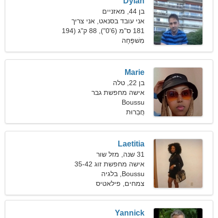
Dylan
בן 44, מאזניים
אני עובד בסנאט, אני צריך
אישה מגניבה
181 ס"מ (6'0"), 88 ק"ג (194
פאונד)
מִשׁפָּחָה
Marie
בן 22, טלה
אישה מחפשת גבר
Boussu
חֲבֵרוּת
Laetitia
31 שנה, מזל שור
אישה מחפשת זוג 35-42
Boussu, בלגיה
צמחים, פילאטיס
Yannick