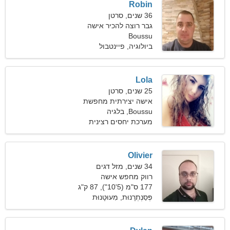
Robin
36 שנים, סרטן
גבר רוצה להכיר אישה
Boussu
ביולוגיה, פיינטבול
Lola
25 שנים, סרטן
אישה יצירתית מחפשת
Boussu, בלגיה
זוגיות ארוכת טווח
מערכת יחסים רצינית
Olivier
34 שנים, מזל דגים
רווק מחפש אישה
177 ס"מ (5'10"), 87 ק"ג
(191 פאונד)
פְּסַנְתְרָנוּת, מִעוּטָנוּת