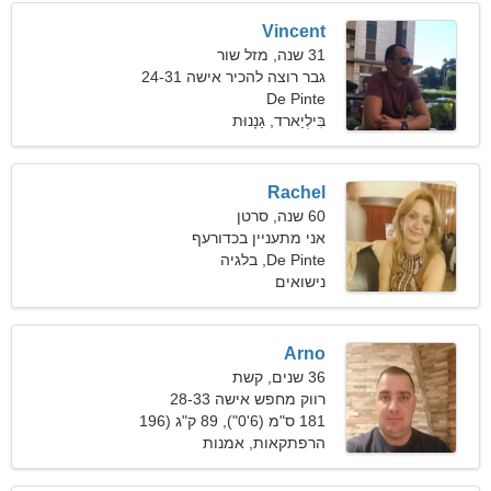
Vincent
31 שנה, מזל שור
גבר רוצה להכיר אישה 24-31
De Pinte
בִּילְיַארד, גַנָנוּת
Rachel
60 שנה, סרטן
אני מתעניין בכדורעף
De Pinte, בלגיה
ומדיטציה
נישואים
Arno
36 שנים, קשת
רווק מחפש אישה 28-33
181 ס"מ (6'0"), 89 ק"ג (196
פאונד)
הרפתקאות, אמנות
תיאטרלית