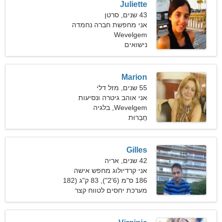
Juliette
43 שנים, סרטן
אני מחפשת חברה נחמדה
Wevelgem
לטיול משותף
נישואים
Marion
55 שנים, מזל דלי
אני אוהב גיטרה ונסיעות
Wevelgem, בלגיה
חֲבֵרוּת
Gilles
42 שנים, אריה
אני קרדיולוג מחפש אישה
מפתה
186 ס"מ (6'2"), 83 ק"ג (182
פאונד)
מערכת יחסים לטווח קצר