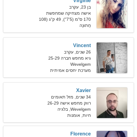
Virginie
בן 23, עקרב
אישה מצחיקה שמחפשת
אהבת אמת
170 ס"מ (5'7"), 49 ק"ג (108
חֲתוּנָה
פאונד)
Vincent
26 שנים, עקרב
גיא מחפש חברה 25-29
Wevelgem
מערכת יחסים אמיתית
Xavier
34 שנים, מזל תאומים
רווק מחפש אישה 26-29
Wevelgem, בלגיה
חיות, אומנות
Florence