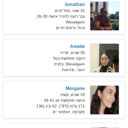
Jonathan
31 שנה, מזל דגים
גבר רוצה להכיר אישה 26-30
Wevelgem
טִיוּל, טיפוס הרים
Amelie
35 שנים, אריה
רווקה מחפשת בעל
Wevelgem, בלגיה
רוגבי, סִירָאוּת
Morgane
33 שנים, קשת
אישה מחפשת זוג 34-41
171 ס"מ (5'8"), 62 ק"ג (136
פאונד)
מַקרָמֶה, אופנועי ים