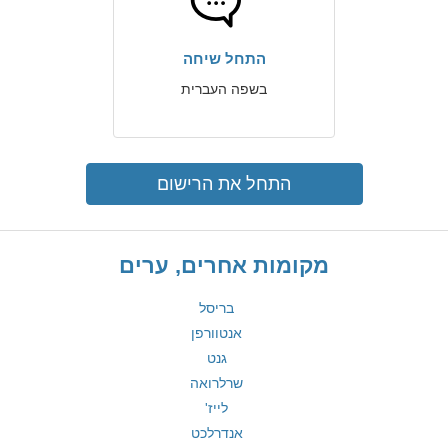
התחל שיחה
בשפה העברית
התחל את הרישום
מקומות אחרים, ערים
בריסל
אנטוורפן
גנט
שרלרואה
לייז'
אנדרלכט