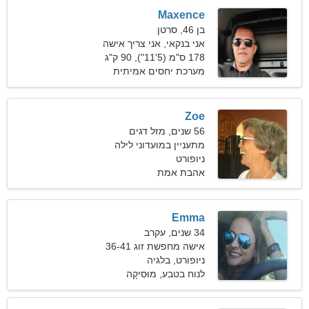
Maxence
בן 46, סרטן
אני בנקאי, אני צריך אישה
מגניבה
178 ס"מ (5'11"), 90 ק"ג
(198 פאונד)
מערכת יחסים אמיתית
Zoe
56 שנים, מזל דגים
מתעניין במועדוני לילה
ניופורט
וסרטים
אהבת אמת
Emma
34 שנים, עקרב
אישה מחפשת זוג 36-41
ניופורט, בלגיה
לנוח בטבע, מוּסִיקָה