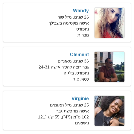
Wendy
26 שנים, מזל שור
אישה מקסימה בשבילך
ניופורט
חֲבֵרוּת
Clement
36 שנים, מאזניים
גבר רוצה להכיר אישה 24-31
ניופורט, בלגיה
כֶּסֶף, ציד
Virginie
25 שנים, מזל תאומים
אישה מחפשת גבר
162 ס"מ (5'4"), 55 ק"ג (121
פאונד)
נישואים