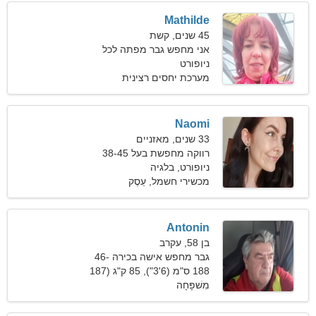
Mathilde
45 שנים, קשת
אני מחפש גבר מפתה לכל
החיים
ניופורט
מערכת יחסים רצינית
Naomi
33 שנים, מאזניים
רווקה מחפשת בעל 38-45
ניופורט, בלגיה
מכשירי חשמל, עֵסֶק
Antonin
בן 58, עקרב
גבר מחפש אישה בכירה 46-
56
188 ס"מ (6'3"), 85 ק"ג (187
פאונד)
מִשׁפָּחָה