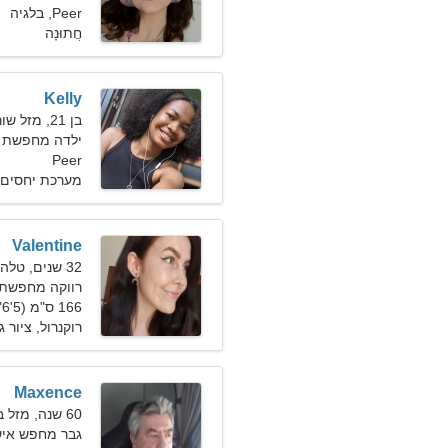
Peer, בלגיה
חֲתוּנָה
Kelly
בן 21, מזל שור
ילדה מחפשת 
Peer
מערכת יחסים 
Valentine
32 שנים, טלה
רווקה מחפשת בעל
166 ס"מ (5'6"), 64 ק"ג (141 פאונד)
רוקנרול, ציור ג
Maxence
60 שנה, מזל בתולה
גבר מחפש איש