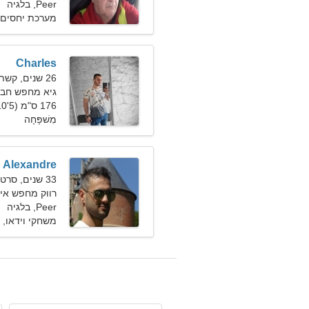
Peer, בלגיה
מערכת יחסים 
Charles
26 שנים, קשת
גיא מחפש חב
176 ס"מ (5'10"), 75 ק"ג (165 פאונד)
מִשׁפָּחָה
Alexandre
33 שנים, סרטן
רווק מחפש אי
Peer, בלגיה
משחקי וידאו, מ