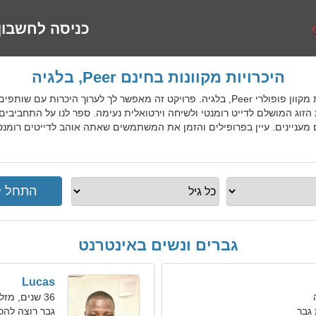
כניסה לחשבון
היכרויות מקוונות בחינם Peer, בלגיה
BelDatingGo הוא שירות היכרויות מקוון פופולרי Peer, בלגיה. פרויקט זה מאפשר לך ל
ת הזוג המושלם לדייט רומנטי ולשיחה וירטואלית נעימה. ספר לנו על התחביב
גברים ונשים באינטרנט
Lucas
36 שנים, מזל דגים
גבר
גבר רוצה להכ