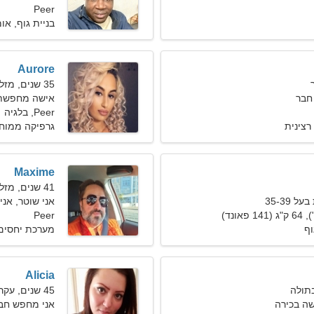
Peer
בניית גוף, או
Aurore
35 שנים, מזל דגים
חבר
אישה מחפשת זוג 
Peer, בלגיה
רצינית
גרפיקה ממוח
Maxime
41 שנים, מזל תאומים
 35-39
אני שוטר, אנ
Peer
וף
מערכת יחסים
Alicia
45 שנים, עקרב
ה בכירה
אני מחפש חבר