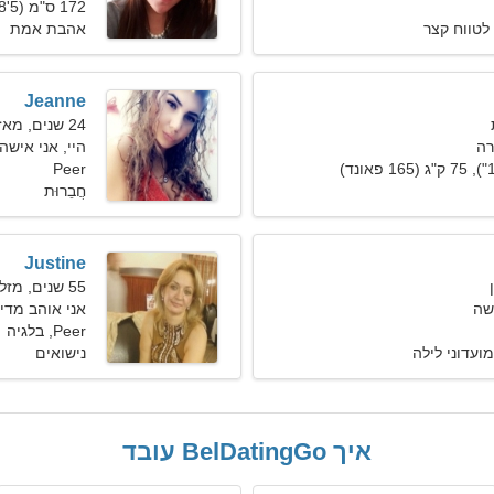
172 ס"מ (5'8"), 62 ק"ג (136 פאונד)
לטווח קצר
אהבת אמת
Jeanne
24 שנים, מאזניים
רה
היי, אני אישה
Peer
חֲבֵרוּת
Justine
55 שנים, מזל דלי
שה
אני אוהב מדי
Peer, בלגיה
ועדוני לילה
נישואים
איך BelDatingGo עובד