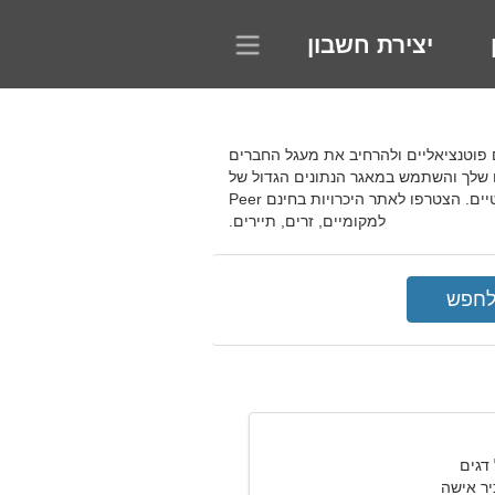
יצירת חשבון
ערוך היכרות עם שותפים פוטנציאליים ולהרחיב את מעגל החברים
ים שלך והשתמש במאגר הנתונים הגדול של
פרופילים כדי למצוא משתתפים מעניינים. עיין בפרופילים והזמן את המשתמשים שאתה אוהב לדייטים רומנטיים. הצטרפו לאתר היכרויות בחינם Peer
למקומיים, זרים, תיירים.
יר אישה