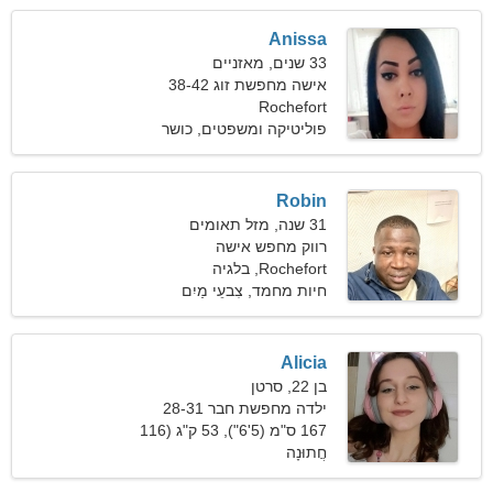
Anissa
33 שנים, מאזניים
אישה מחפשת זוג 38-42
Rochefort
פוליטיקה ומשפטים, כושר
Robin
31 שנה, מזל תאומים
רווק מחפש אישה
Rochefort, בלגיה
חיות מחמד, צִבעֵי מַיִם
Alicia
בן 22, סרטן
ילדה מחפשת חבר 28-31
167 ס"מ (5'6"), 53 ק"ג (116
חֲתוּנָה
פאונד)