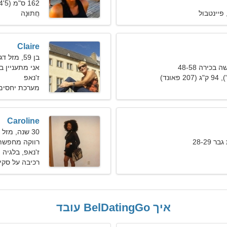
162 ס"מ (5'4"), 70 ק"ג (154 פאונד)
פיינטבול
חֲתוּנָה
Claire
בן 59, מזל דגים
כירה 48-58
אני מתעניין ב
ז'נאפ
מערכת יחסים 
Caroline
30 שנה, מזל שור
28-29
רווקה מחפשת בעל
ז'נאפ, בלגיה
רכיבה על סקי
איך BelDatingGo עובד