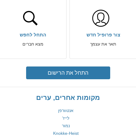
צור פרופיל חדש
התחל לחפש
תאר את עצמך
מצא חברים
התחל את הרישום
מקומות אחרים, ערים
אנטוורפן
לייז'
נמור
Knokke-Heist