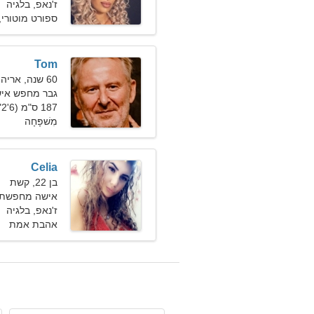
ז'נאפ, בלגיה
ספורט מוטורי, 
Tom
60 שנה, אריה
גבר מחפש אישה ב
187 ס"מ (6'2"), 94 ק"ג (207 פאונד)
מִשׁפָּחָה
Celia
בן 22, קשת
אישה מחפשת גבר 
ז'נאפ, בלגיה
אהבת אמת