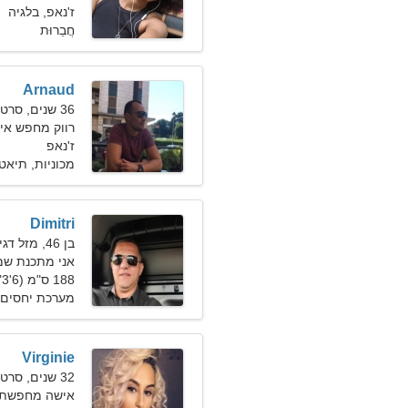
ז'נאפ, בלגיה
חֲבֵרוּת
Arnaud
36 שנים, סרטן
רווק מחפש אי
ז'נאפ
מכוניות, תיאטר
Dimitri
בן 46, מזל דגים
אני מתכנת שמ
188 ס"מ (6'3"), 86 ק"ג (189 פאונד)
מערכת יחסים 
Virginie
32 שנים, סרטן
אישה מחפשת זוג 2