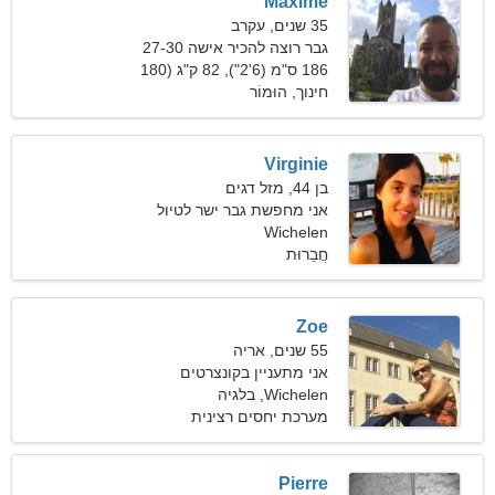
Maxime
35 שנים, עקרב
גבר רוצה להכיר אישה 27-30
186 ס"מ (6'2"), 82 ק"ג (180
פאונד)
חינוך, הוּמוֹר
Virginie
בן 44, מזל דגים
אני מחפשת גבר ישר לטיול
משותף
Wichelen
חֲבֵרוּת
Zoe
55 שנים, אריה
אני מתעניין בקונצרטים
ובגלישה
Wichelen, בלגיה
מערכת יחסים רצינית
Pierre