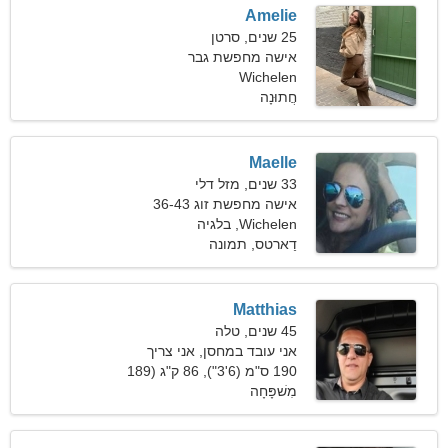
Amelie
25 שנים, סרטן
אישה מחפשת גבר
Wichelen
חֲתוּנָה
Maelle
33 שנים, מזל דלי
אישה מחפשת זוג 36-43
Wichelen, בלגיה
דַארטס, תמונה
Matthias
45 שנים, טלה
אני עובד במחסן, אני צריך
אישה אנרגטית
190 ס"מ (6'3"), 86 ק"ג (189
פאונד)
מִשׁפָּחָה