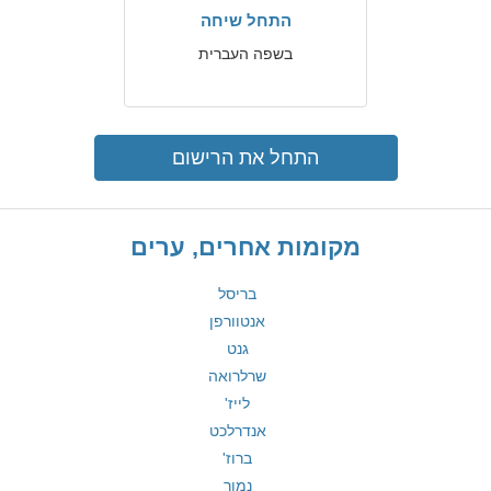
התחל שיחה
בשפה העברית
התחל את הרישום
מקומות אחרים, ערים
בריסל
אנטוורפן
גנט
שרלרואה
לייז'
אנדרלכט
ברוז'
נמור