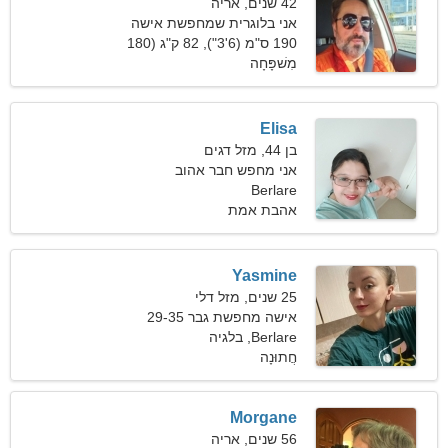
42 שנים, אריה
אני בלוגרית שמחפשת אישה
שנונה
190 ס"מ (6'3"), 82 ק"ג (180
פאונד)
מִשׁפָּחָה
Elisa
בן 44, מזל דגים
אני מחפש חבר אהוב
Berlare
למשפחה
אהבת אמת
Yasmine
25 שנים, מזל דלי
אישה מחפשת גבר 29-35
Berlare, בלגיה
חֲתוּנָה
Morgane
56 שנים, אריה