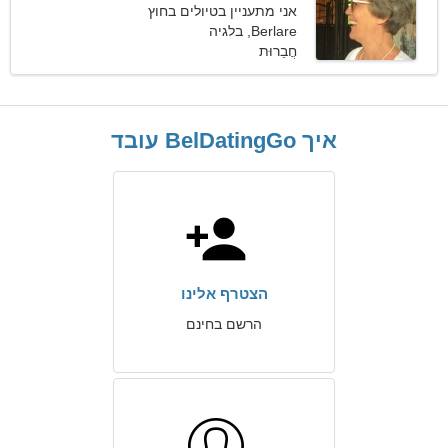
אני מתעניין בטיולים בחוץ
Berlare, בלגיה
ובתיאטרון
חֲבֵרוּת
איך BelDatingGo עובד
הצטרף אלינו
הרשם בחינם