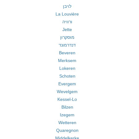
לויבן
La Louvière
ורוויה
Jette
מוסקרון
דנדרמונד
Beveren
Merksem
Lokeren
Schoten
Evergem
Wevelgem
Kessel-Lo
Bilzen
Izegem
Wetteren
Quaregnon
Middelkerke