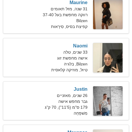
Maurine
31 שנה, מזל תאומים
רווקה מחפשת בעל 37-40
Bilzen
קפיצת בסיס, סִירָאוּת
Naomi
33 שנים, טלה
אישה מחפשת זוג
Bilzen, בלגיה
טִיוּל, מוזיקה קלאסית
Justin
26 שנים, מאזניים
גבר מחפש אישה
179 ס"מ (5'11"), 70 ק"ג
(154 פאונד)
מִשׁפָּחָה