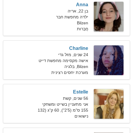
Anna
בן 22, אריה
ילדה מחפשת חבר
Bilzen
חֲבֵרוּת
Charline
24 שנים, מזל גדי
אישה מקסימה מחפשת דייט
Bilzen, בלגיה
מערכת יחסים רצינית
Estelle
56 שנים, קשת
אני מתעניין בשייט ומשחקי
וידאו
155 ס"מ (5'2"), 60 ק"ג (132
פאונד)
נישואים