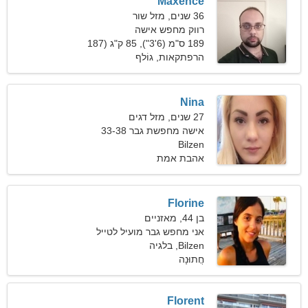
Maxence
36 שנים, מזל שור
רווק מחפש אישה
189 ס"מ (6'3"), 85 ק"ג (187
פאונד)
הרפתקאות, גוֹלף
Nina
27 שנים, מזל דגים
אישה מחפשת גבר 33-38
Bilzen
אהבת אמת
Florine
בן 44, מאזניים
אני מחפש גבר מועיל לטייל
ביחד
Bilzen, בלגיה
חֲתוּנָה
Florent