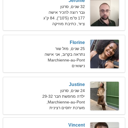
Jerome
32 שנים, סרטן
גבר רוצה להכיר אישה
177 ס"מ (5'10"), 84 ק"ג
(185 פאונד)
צִיוּר, כתיבת מוזיקה
Florine
25 שנים, מזל שור
נתראה בקרוב, אני אישה
מבריקה
Marchienne-au-Pont
נישואים
Justine
24 שנים, סרטן
ילדה מחפשת חבר 29-32
Marchienne-au-Pont,
בלגיה
מערכת יחסים רצינית
Vincent