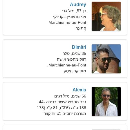
Audrey
בן 57, מזל גדי
אני מתעניין בקריוקי
והיסטוריה
Marchienne-au-Pont
חֲתוּנָה
Dimitri
35 שנים, טלה
רווק מחפש אישה
Marchienne-au-Pont,
בלגיה
מוּסִיקָה, עֵסֶק
Alexis
56 שנים, מזל דגים
גבר מחפש אישה בכירה 44-
51
188 ס"מ (6'3"), 81 ק"ג (178
פאונד)
מערכת יחסים לטווח קצר