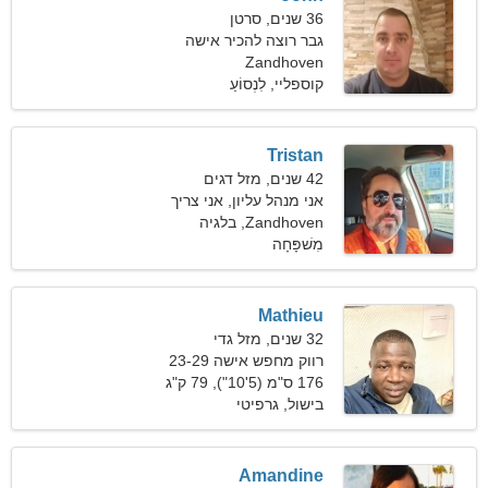
36 שנים, סרטן
גבר רוצה להכיר אישה
Zandhoven
קוספליי, לִנְסוֹעַ
Tristan
42 שנים, מזל דגים
אני מנהל עליון, אני צריך
Zandhoven, בלגיה
אישה מיומנת
מִשׁפָּחָה
Mathieu
32 שנים, מזל גדי
רווק מחפש אישה 23-29
176 ס"מ (5'10"), 79 ק"ג
(174 פאונד)
בישול, גרפיטי
Amandine