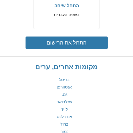
התחל שיחה
בשפה העברית
התחל את הרישום
מקומות אחרים, ערים
בריסל
אנטוורפן
גנט
שרלרואה
לייז'
אנדרלכט
ברוז'
נמור