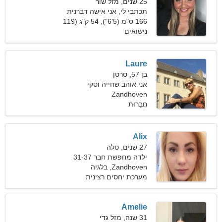
25 שנים, מזל שור
תכתבי לי, אני אישה דברנית
166 ס"מ (5'6"), 54 ק"ג (119
פאונד)
נישואים
Laure
בן 57, סרטן
אני אוהב שחייה וסקי
Zandhoven
חֲבֵרוּת
Alix
27 שנים, טלה
ילדה מחפשת חבר 31-37
Zandhoven, בלגיה
מערכת יחסים רצינית
Amelie
31 שנה, מזל גדי