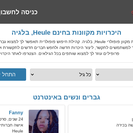
כניסה לחשבון
היכרויות מקוונות בחינם Heule, בלגיה
BelDatingGo הוא שירות היכרויות מקוון פופולרי Heule, בלגיה. קהילת חיפוש פופולר
 למשתמשים לתקשר, ליצור היכרות חדשה ולחפש חברים חדשים לתקשורת ולפג
פרופילים עוזר לך למצוא שותפים בכל הגילאים. הצטרפו לאתר היכרויות בחינם Heule למקומיים, ז
גברים ונשים באינטרנט
Fanny
24 שנים, סרטן
ה בכירה
אישה חברותי
Heule