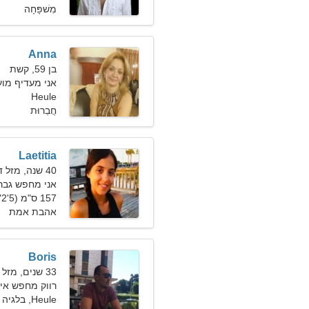
מִשׁפָּחָה
Anna
בן 59, קשת
אני מעדיף מועד
Heule
חֲבֵרוּת
Laetitia
40 שנה, מזל דלי
אני מחפש גבר 
157 ס"מ (5'2"), 65 ק"ג (143 פאונד)
אהבת אמת
Boris
33 שנים, מזל בתולה
רווק מחפש אי
Heule, בלגיה