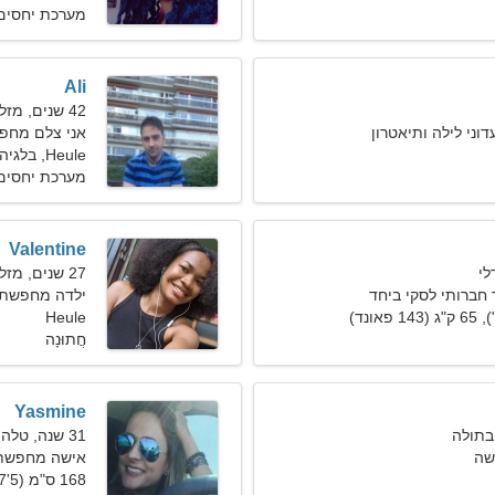
מערכת יחסים 
Ali
42 שנים, מזל דלי
וני לילה ותיאטרון
אני צלם מחפ
Heule, בלגיה
מערכת יחסים 
Valentine
27 שנים, מזל דגים
חברותי לסקי ביחד
ילדה מחפשת חבר
Heule
חֲתוּנָה
Yasmine
31 שנה, טלה
שה
אישה מחפשת זוג 
168 ס"מ (5'7"), 62 ק"ג (136 פאונד)