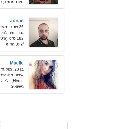
חיות מחמד, סוֹצִי
Jonas
36 שנים, מאזניים
גבר רוצה להכיר א
182 ס"מ (6'0"), 78 ק"ג (171 פאונד)
שַׁיִט, החוף
Maelle
בן 23, מזל גדי
אישה מחפשת 
Heule, בלגיה
נישואים