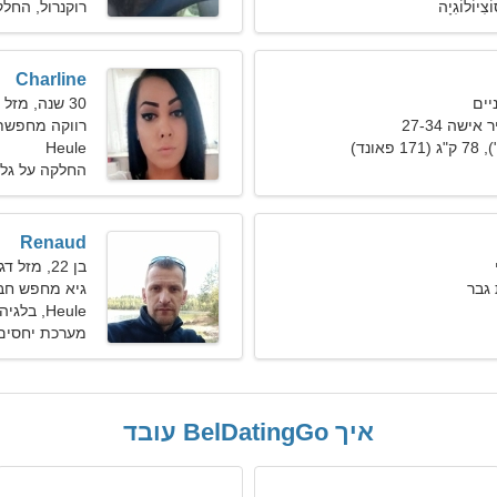
וֹלוֹגִיָה
רוקנרול, החל
Charline
30 שנה, מזל שור
ישה 27-34
רווקה מחפשת בעל
Heule
החלקה על גלגי
Renaud
בן 22, מזל דגים
גבר
גיא מחפש חברה 8
Heule, בלגיה
מערכת יחסים
איך BelDatingGo עובד